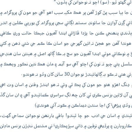
گهڻو ٿيو. (سو) اچو تہ نوجوانن کي ٻڌون.“
 جا ٻيا سبب پڻ کوڙ آھن پر ھڪ مکيہ سبب اھو آھي جو مون کي پروگرام ۾
ائي ڳرن آوازن جا سائونڊ سسٽم لڳائي سڄي پروگرام کي يورپي ڪلبن ۾ اندر
 ٻڌندي پنھنجي ڪنن جا پڙدا ڦاڙائي ايندا آھيون جيڪا حالت وري ڪافي
 ھوندا آھن جو ھجڻ تہ ائين گهرجي جو اسان ڪا ڪم جي شئي ذھن ۾ کڻي
غ ۾ ٺوڪائي موٽي ايندا آھيون جو سچ بہ ڪا ڳالهہ اصل ۾ ھينئن سان ھنڊجي
َ مسلسل پئي چيو تہ تون کي اچڻو آھي سو آيم ۽ مان ھڪ نئين نڪور ويھڪ ۾
ندڙ نوجوان 30 سالن کان وڏو نہ ھوندو.
ئڻ جو ڍنگ اھڙو ھئو جو مون کي پڪ ٿي وئي تہ ھو ايندڙ وقتن ۾ اسان وٽ اھي
يني آن لائين بزنس ڪري ٽي کان ڇھ لڳ سراسري ڪمائيندو آھي ۽ ان سان گڏ
 وڏي پيڙهيءَ کي اڃا سندن ديماڪن ۾ ڪونہ آئي ھوندي)
ئيندي ۾ اسان جي ادب جو ڇا ٿيندو! باقي يارنھن نوجوانن سماجي گهٽ،
ڪاروبارن ۽ پرڏيھي ترقين ۾ ذاتي سيڙپڪاريءَ تي مشتمل ننڍڙن بزنس ماڊلن