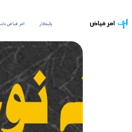
Ski
t
ڀليڪار
امر فياض باب
conten