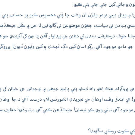
ڙيون وڄائي کين جئي جئي پئي ڪيو.
ءَ ۾ ويٺل بيبي بومر وڏڙن ان وقت ڇا پئي محسوس ڪيو پر حساب پئي لڳا
سي بنيادن تي سياست جھڙن موضوعن تي ڳالهائين ٿا جن ۾ ڪُل جيڪڏھن پ
ڄاتا خوف درحقيقت سندن ئي ذھنن جي پيداوار آھن ۽ انهن کي آئيندي جو ھي
 مادو موجود آھي، رڳو اسان کين دڳ ڏيندي ۽ کين وٿيون ڏيون! پرروگرام
پروگرام ھڪ اھو راھ ڏسڻو پئي ڀانيم جنھن ۾ نوجوانن جي خيالن کي ٻ
و! ھي ايندڙ وقت اوھان جي تجريدي انشورنس لاءِ درست آھي تہ ڇا اوھان
 موجود آھي نہ ئي وري ڪو نيشان! جيڪڏھن ڪٿي آھي بہ تہ وڏيءَ حقارت سا
کين ڪي ڪوٽ روڪي سگهندا؟