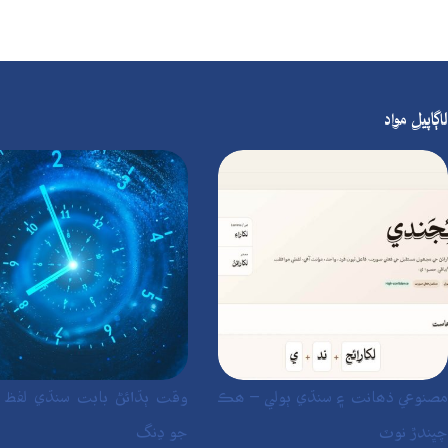
لاڳاپيل مواد
مصنوعي ذھانت ۽ سنڌي ٻولي – ھڪ
وقت ٻڌائڻ بابت سنڌي لفظ ۽
چڀندڙ نوٽ
جو ڍنگ