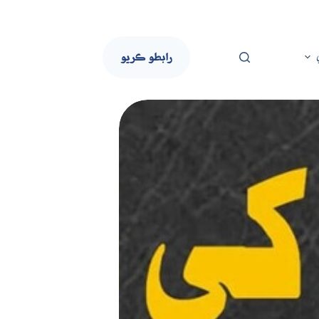
رابطو ڪريو