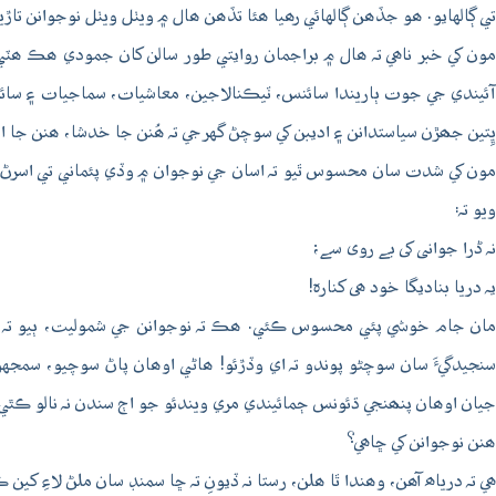
تي ڳالهايو. ھو جڏھن ڳالهائي رھيا ھئا تڏھن ھال ۾ ويٺل ويٺل نوجوانن تا
مون کي خبر ناھي تہ ھال ۾ براجمان روايتي طور سالن کان جمودي ھڪ ھٽي
آئيندي جي جوت ٻاريندا سائنس، ٽيڪنالاجين، معاشيات، سماجيات ۽ سائن
ڀِتين جھڙن سياستدانن ۽ اديبن کي سوچڻ گهرجي تہ ھُنن جا خدشا، ھنن جا ا
مون کي شدت سان محسوس ٿيو تہ اسان جي نوجوان ۾ وڏي پئماني تي اسرڻ جو
ويو تہ:
نہ ڈرا جوانی کی بے روی سے؛
یہ دریا بنادیگا خود ہی کنارہ!
مان جام خوشي پئي محسوس ڪئي. ھڪ تہ نوجوانن جي شموليت، ٻيو تہ ھي 
سنجيدگيءَ سان سوچڻو پوندو تہ اي وڏڙئو! ھاڻي اوھان پاڻ سوچيو، سمجه
جيان اوھان پنھنجي ڌئونس ڄمائيندي مري ويندئو جو اڄ سندن نہ نالو ڪٿي
ھنن نوجوانن کي ڇاھي؟
ھي تہ درياھ آھن، وھندا ٿا ھلن، رستا نہ ڏيونِ تہ ڇا سمنڊ سان ملڻ لاءِ 