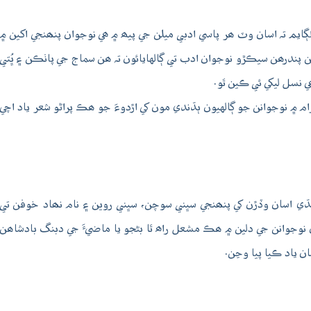
يم تہ اسان وٽ ھر پاسي ادبي ميلن جي پيھ ۾ ھي نوجوان پنھنجي اکين ۾
ندرھن سيڪڙو نوجوان ادب تي ڳالهايائون تہ ھن سماج جي پاٺڪن ۽ ڀُتي
 نسل ليکي ئي ڪين ٿو.
 ۾ نوجوانن جو ڳالهيون ٻڌندي مون کي اڙدوءَ جو ھڪ پراڻو شعر ياد اچي
ڌي اسان وڏڙن کي پنھنجي سڀني سوچن، سڀني روين ۽ نام نھاد خوفن تي
 نوجوانن جي دلين ۾ ھڪ مشعل راھ ٿا بڻجو يا ماضيءَ جي دبنگ بادشاھن
ن ياد ڪيا پيا وڃن.