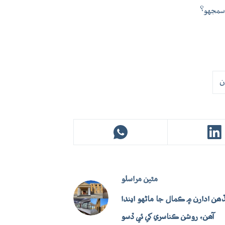
ن
مٿين
مراسلو
ن ادارن ۾ ڪمال جا ماڻهو ايندا
آھن، روشن ڪناسري کي ئي ڏسو