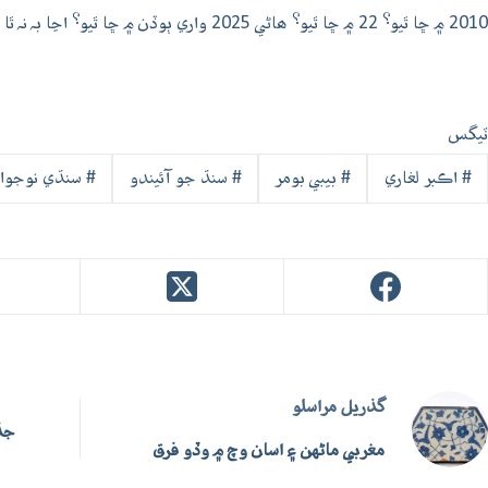
2010 ۾ ڇا ٿيو؟ 22 ۾ ڇا ٿيو؟ ھاڻي 2025 واري ٻوڏن ۾ ڇا ٿيو؟ اڃا بہ نہ ٿا سمجهو؟
ٽيگس
#
اڪبر لغاري
#
بيبي بومر
#
سنڌ جو آئيندو
#
سنڌي نوجوا
گذريل
مراسلو
جڏھ
مغربي ماڻهن ۽ اسان وچ ۾ وڏو فرق