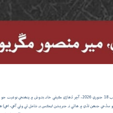
تازو ئي اسان جي دوست ۽ سنڌي ادب جي ڀلي نقاد سائين اڪبر لغاري صاحب 18 جنوري 2026، آ
پيو سڏجي جنھن لڏي ۾ ھاڻي تہ جنريشن ايڪس بہ شامل ٿي وئي آھي، اھي) ه