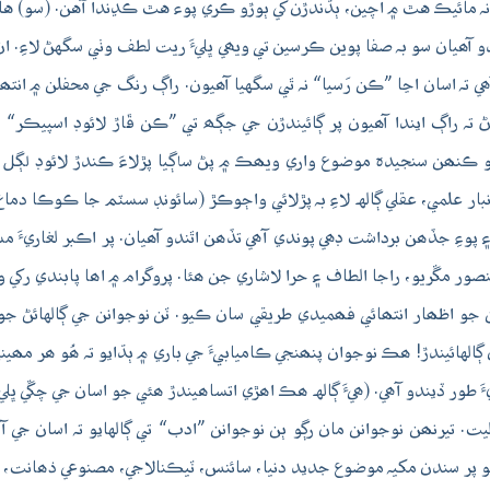
نہ مائيڪ هٿ ۾ اچين، ٻڌندڙن کي ٻوڙو ڪري پوء هٿ ڪڍندا آهن. (سو) هاڻي 
ھيان سو بہ صفا پوين ڪرسين تي ويھي ڀليءَ ريت لطف وٺي سگهڻ لاءِ. ان
ھي تہ اسان اڃا ”ڪن رَسيا“ نہ ٿي سگهيا آھيون. راڳ رنگ جي محفلن ۾ انتھ
 تہ راڳ ايندا آھيون پر ڳائيندڙن جي جڳھ تي ”ڪن ڦاڙ لائوڊ اسپيڪر“
جو ڪنھن سنجيدہ موضوع واري ويھڪ ۾ پڻ ساڳيا پڙلاءَ ڪندڙ لائوڊ لڳل
بار علمي، عقلي ڳالهہ لاءِ بہ پڙلائي واڄوڪڙ (سائونڊ سسٽم جا ڪوڪا دما
ي ۽ پوءِ جڏھن برداشت ڊھي پوندي آھي تڏھن اٿندو آھيان. پر اڪبر لغاريء
الطاف ۽ حرا لاشاري جن ھئا. پروگرام ۾ اھا پابندي رکي وئي ھئي تہ ڪو بہ ڳالهائي
ھنجي خيالن جو اظھار انتھائي فھميدي طريقي سان ڪيو. ٽن نوجوانن جي ڳالها
الهائيندڙ! ھڪ نوجوان پنھنجي ڪاميابيءَ جي باري ۾ ٻڌايو تہ ھُو ھر مھ
طور ڏيندو آھي. (ھيءَ ڳالهہ ھڪ اھڙي اتساھيندڙ ھئي جو اسان جي چڱي ڀلي
 تيرنھن نوجوانن مان رڳو ٻن نوجوانن ”ادب“ تي ڳالهايو تہ اسان جي آ
لهايو پر سندن مکيہ موضوع جديد دنيا، سائنس، ٽيڪنالاجي، مصنوعي ذھانت، 