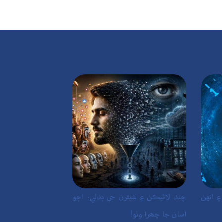
 انهن
چند لائيڪن ۽ شيئرن جي بدلي، اچو
اسان جا چھرا وٺو!