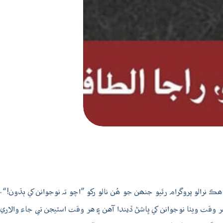
چر ڏھاڙي ڪيفي خانہ بدوش ۾ پنھنجي نوعيت جو ھڪ نرالو پروگرام رٿيو جنھن جو ھُن نالو رکو ”اچو تہ نوجوانن کي ٻڌون!“.
ر وقت ويٺا نوجوانن کي ڀاشڻ ڏيندا آهن ۽ هر وقت اسٽيجن تي جاء والاري