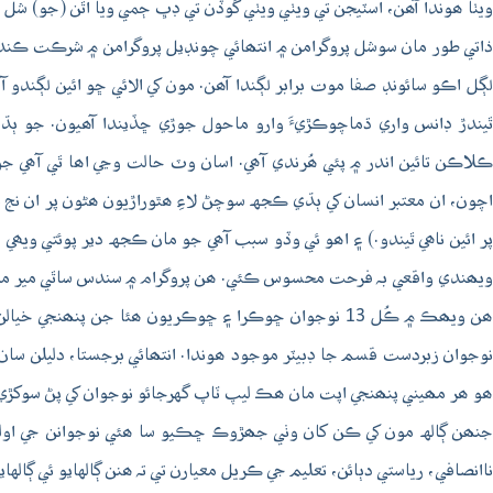
ويٺا ھوندا آھن، اسٽيجن تي ويٺي ويٺي گوڏن تي ڊڀ ڄمي ويا اٿن (جو) شل 
ذاتي طور مان سوشل پروگرامن ۾ انتھائي چونڊيل پروگرامن ۾ شرڪت ڪندو آ
لڳل اڪو سائونڊ صفا موت برابر لڳندا آھن. مون کي الائي ڇو ائين لڳندو آ
ٿيندڙ ڊانس واري ڌماچوڪڙيءَ وارو ماحول جوڙي ڇڏيندا آھيون. جو ٻڌڻ
ڪلاڪن تائين اندر ۾ پئي ھُرندي آھي. اسان وٽ حالت وڃي اھا ٿي آھي 
اچون، ان معتبر انسان کي ٻڌي ڪجهہ سوچڻ لاءِ ھٿوراڙيون ھڻون پر ان نج ن
پر ائين ناھي ٿيندو.) ۽ اھو ئي وڏو سبب آھي جو مان ڪجهہ دير پوئتي ويھ
ويھندي واقعي بہ فرحت محسوس ڪئي. ھن پروگرام ۾ سندس ساٿي مير منصور مڱريو، راجا 
ھن ويھڪ ۾ ڪُل 13 نوجوان ڇوڪرا ۽ ڇوڪريون ھئا جن پن
نوجوان زبردست قسم جا ڊبيٽر موجود ھوندا. انتھائي برجستا، دليلن سان ڳ
ھو ھر مھيني پنھنجي اپت مان ھڪ ليپ ٽاپ گهرجائو نوجوان کي پڻ سوکڙيءَ 
جنھن ڳالهہ مون کي ڪن کان وٺي جھڙوڪ ڇڪيو سا ھئي نوجوانن جي اوليت.
ناانصافي، رياستي دٻائن، تعليم جي ڪريل معيارن تي تہ ھنن ڳالهايو ئي ڳا