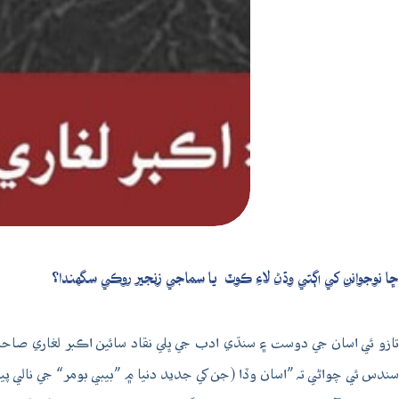
ڇا نوجوانن کي اڳتي وڌڻ لاءِ ڪوٽ يا سماجي زنجير روڪي سگهندا؟
سندس ئي چواڻي تہ ”اسان وڏا (جن کي جديد دنيا ۾ ”بيبي بومر“ جي نالي 