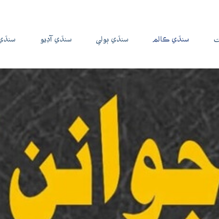
ت
سنڌي ڪالم
سنڌي ٻولي
سنڌي آڊيو
سنڌي