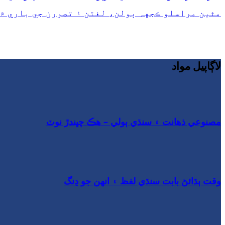
مٿين
مراسلو
ڪجهہ ٻولن، لغتن ۽ تصورن جي باري ۾
لاڳاپيل مواد
مصنوعي ذھانت ۽ سنڌي ٻولي – ھڪ چڀندڙ نوٽ
وقت ٻڌائڻ بابت سنڌي لفظ ۽ انهن جو ڍنگ