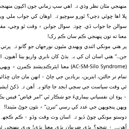
منھنجي مٿان نظر وڌي تہ اهي سڀ زماني جون اکيون منھنجي 
ڀلا اها ڇوٿي ڊڄي؟ ٿورو سوچيو تہ اوهان کي جواب ملي وين
سوالن جا جواب ڏي. ڇوتہ سوال جوابن ۾ وقت ٿو وڃي، مقصد
معنا ته تون پنھنجي ڪم سان ڪم رک!
پر هتي مونکي اٿندي ويھندي مٿيون نورجھان جو گانو تہ پرتي
جن..“ هتي اسان ان کي بہ ٻڌڻ کان نابري واريو بيٺا آهيو
(AC-SM-Silo Syndrome) معنا ايئرڪنڊي
تمام تر حالتن، ابترين، بربادين جي ڄاڻ ۽ انهن مان جان ڇ
ئي وقت سياست جي سڄي ابجد جا ڄاڻو بہ آهن تہ ڏکڻ ايشيا 
۽ پوءِ ان نفسياتي بيماريءَ جو شڪار ٿي ”امر فياض“ فيس بڪ 
ويھن پنجويھن جي عدد کي رسي ”تبرن“ ۾ نئون جوڻ مٽيندا!
دوستو مونکي چوڻ ڏيو تہ اسان وٽ وقت وڏو ۽ ڪم ڪجهہ ناهي
آهن… ۽ نتيجو؟ ٻڙي ضربيان ٻڙي معنا ٻڙي! وري پنھنجي ئ