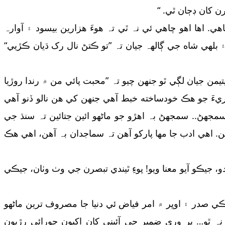
ن کان ڊڄان ٿي. “
. اها اهو چاهي ئي نہ ٿي تہ هوءَ هزارين بيسود ۽ آوارہ
بلهي شاه جي ڳالهہ جيان تہ ”تو ڪتڻ نال رک ڌيان ڪڙيي“
يمن جيان لڳي ٿو جنھن چيو تہ ”محبت پائي من ۾ رندا روڙيا
وريءَ جو هڪ خودساخته خبط آهي جنهن کي هن نالو ڏنو آهي
ا پارکو سمجهڻ.. سمجهڻ بہ اهڙو جو ماڻهو ائين جتائين تہ سنڌ جي
ن. اهي ادب جا مھا پارکو آهن تہ سماجدان بہ آهن، اهي هڪ
و، جيڪو آيو معنا ويو! پوءِ ٿيندي تبصرن جي وٺ وٺان، جيڪي
ڪي صدر ۽ اوڀر ۾ امر فياض ئي دنيا جا مصروف ترين ماڻهو
نہ ٿو… پر وري ضمير جي آئيني کان اکيون چورائي رڙيون