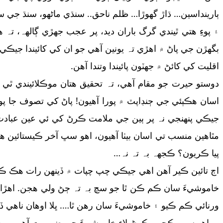
ٻارينداسين… ڌاڙ گهوڙا… ظلم ناحق.. سنڌي ماڻهو، سنڌ جي سي
۽ پوءِ هتي ٿيندي گرگ باران ديد، پر عجب جھڙي ڳالهہ، تہ ه
بگهڙن جي پاڻ ۾ اهڙي تہ يونين آهي جو ان کي کائيندا ج
اقليت کي کائڻ ۾ جهٽون پائيندا وتندا آهن.
دوستو حيرت جو مقام آهي، تہ تحقيق هتان موڪلائيندي ٿي 
اسان هڪٻئي جي ڄنڊاپٽ ۾ پورا آهيون! پاڻ کي تصوف جا پوئ
جيڪي پنھنجي نہ پر ٻين جي ملامت ڪرڻ کي ئي عين عبادت 
مٿاهين منسب تي اسان بيٺا آهيون، اهو سڀ آخر ڪيستائين هل
پيا ڪريون؟ ڪجهہ بہ تہ نہ…
اڄ تائين ڪير آهن اهي جيڪي چپ چپات ۾ ڏينھن رات هڪ ڪيون
خاموشيءَ سان ڪم ڪن ٿا جو سچ بہ تہ ڄڻ ولي هجن. اهڙا کو
ورنائي ڪم ڪيو ۽ خاموشيءَ سان رهن ٿا…. ڀلا اوهان ناهي ڏٺ
پر اهو سڀ ڪجهہ ڪرڻ لاءِ خاموشيءَ جي ضرورت آهي، ٻين 