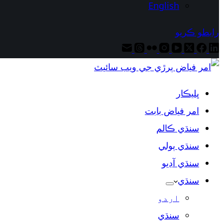
English
رابطو ڪريو
ڀليڪار
امر فياض بابت
سنڌي ڪالم
سنڌي ٻولي
سنڌي آڊيو
سنڌي
اردو
سنڌي