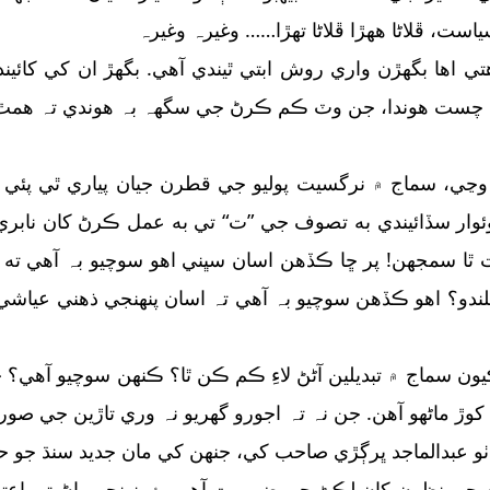
است، ڦلاڻا ھھڙا ڦلاڻا تھڙا…… وغيرہ وغيرہ
تي اھا بگهڙن واري روش ابتي ٿيندي آهي. بگهڙ ان کي کائيند
يڪي چست هوندا، جن وٽ ڪم ڪرڻ جي سگهہ بہ هوندي تہ همٿ 
وڃي، سماج ۾ نرگسيت پوليو جي قطرن جيان پياري ٿي پئي و
وار سڏائيندي به تصوف جي ”ت“ تي به عمل ڪرڻ کان نابري وا
ٿا سمجهن! پر ڇا ڪڏهن اسان سڀني اهو سوچيو بہ آهي ته 
ندو؟ اهو ڪڏهن سوچيو بہ آهي تہ اسان پنھنجي ذهني عياشيءَ
 سماج ۾ تبديلين آڻڻ لاءِ ڪم ڪن ٿا؟ ڪنھن سوچيو آهي؟ جي
ڙ ماڻهو آهن. جن نہ تہ اجورو گهريو نہ وري تاڙين جي صو
و عبدالماجد ڀرڳڙي صاحب کي، جنھن کي مان جديد سنڌ جو حقيقي
جي نظرن کان لڪڻ جي ضرورت آهي، ۽ پنھنجي پاڻ تي اعتبا