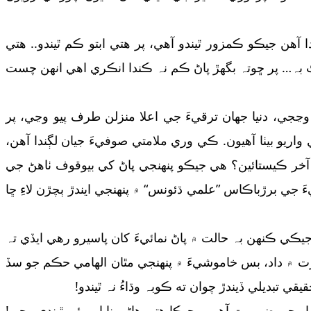
ا آهن جيڪو ڪمزور ٿيندو آهي، پر هتي ابتو ڪم ٿيندو.. هتي
بہ… پر ڇوتہ بگهڙ پاڻ ڪم نہ ڪندا انڪري اهي انهن چست
ڃجي، دنيا جھان ترقيءَ جي اعلا منزلن طرف پيو وڃي، پر
ريو بيٺا آهيون. ڪي وري ملامتي صوفيءَ جيان لڳندا آهن،
آخر ڪيستائين؟ هي جيڪو پنھنجي پاڻ کي بيوقوف ٺاهڻ جي
 جي برڙباڪاس ”علمي ڌئونس“ ۾ پنھنجي ايندڙ ٻچڙن لاءِ ڇا
ڪي ڪنھن بہ حالت ۾ پاڻ نمائيءَ کان پاسيرو رهي ايڏي تہ
رت ۾ داد، بس خاموشيءَ ۾ پنھنجي مٿان الھامي حڪم جو سڏ
 تبديلي ڏيندڙ چوان ته ڪوبہ وڌاءُ نہ ٿيندو!
ر جي ضرورت آهي… جيڪا هتي هاڻي ناياب پئي ٿيندي وڃي!