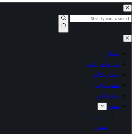
Skip
to
content
No
results
ڀليڪار
امر فياض بابت
سنڌي ڪالم
سنڌي ٻولي
سنڌي آڊيو
سنڌي
اردو
سنڌي