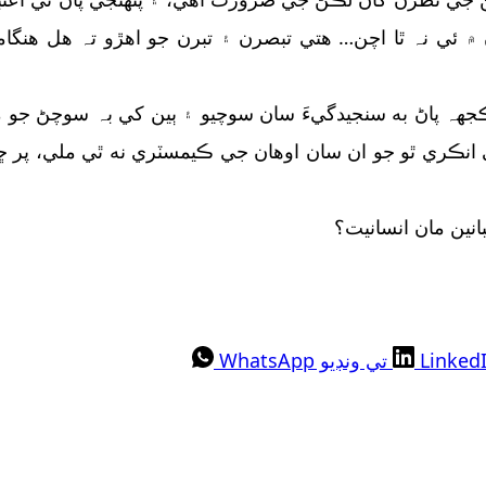
 ۾ ئي نہ ٿا اچن… هتي تبصرن ۽ تبرن جو اهڙو تہ هل هنگام
ہ پاڻ به سنجيدگيءَ سان سوچيو ۽ ٻين کي بہ سوچڻ جو مو
ئي انڪري ٿو جو ان سان اوهان جي ڪيمسٽري نه ٿي ملي، پر ڇ
نين مان انسانيت؟
تي ونڊيو WhatsApp