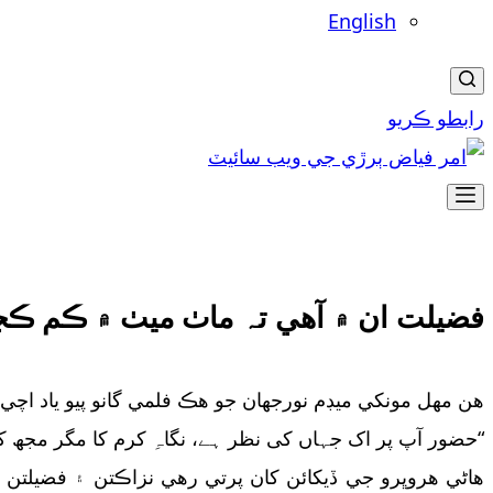
English
رابطو ڪريو
فضيلت ان ۾ آهي تہ ماٺ ميٺ ۾ ڪم ڪ
هن مھل مونکي ميڊم نورجھان جو هڪ فلمي گانو پيو ياد اچي
“حضور آپ پر اک جہاں کی نظر ہے، نگاہِ کرم کا مگر مجھ کو
هاڻي هروڀرو جي ڏيکائن کان پرتي رهي نزاڪتن ۽ فضيلتن ج