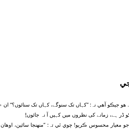
جي
. هو جيڪو آهي نہ: ”کہاں تک سنوگے، کہاں تک سنائوں؟“ ان
 ڈر ہے، زمانے کی نظروں میں کہیں آ نہ جائوں!ِ
و معيار محسوس ڪريو! چوي ٿي تہ: ”منھنجا سائين، اوهان