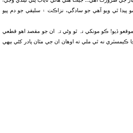
و پيدا ٿي ويو آهي جو سادگي، نزاڪت ۽ سليقي جو دم پيو
قعو ڏيو! ڪو مونکي نہ ٿو وڻي تہ ان جو مقصد اهو قطعي
ا ڪيمسٽري نه ٿي ملي ته اوهان ان جي مٿان پادر کڻي بيھي