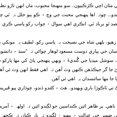
مٿان اچي ڪڙڪبيون.. سو منھنجا محبوب، مان انهن تاڙو نظر
دو… ڇوتہ اها پنھنجي محبت جي وچ ۾ ڪو ٻيو خلل نہ ٿي چاهي
 ٿو برباد ٿي. انڪري اهي سوال ۽ جواب رکو پاسي ڪري ۽ 
 رهيو، بلهي شاه جي نصيحت بہ پاسي رکو، لطيف بہ مونکي يت
ن. اسان جي پياري دوست مسعود لوهار چواڻي تہ ”سنڌ ۾ دانش
شنڊ ڪمرن ۾ ويھي، سوشل ميڊيا جي گُنديءَ ۾ ويھي پنھنجي پاڻ کي مھ
ڏائڻ جا گر جيڪڏهن ڪنھن وٽ آهن تہ اهي فقط انهن وٽ ئي آه
جا مھا سائنسدان بہ اهي ئي آهن.
تي ٽاڪوڙا ٻاري ويھندو.. هٿ ۾ کڻندو ڏنڊو، چوڌاري پيو ڦيريند
. پر ظاهر ائين ڪنداسين جو لڳندو ائين تہ اولهہ ۾ آمري
ي ضمير جي عدالت ۾ بيھبو ۽ لڳندو تہ يار ڪيان تہ ڪجهہ 