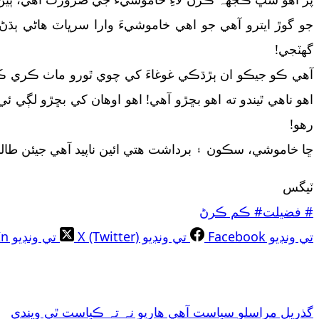
جو گوڙ ايترو آهي جو اهي خاموشيءَ وارا سرڀاٽ هاڻي ٻڌڻ
گهٽجي!
آهي ڪو جيڪو ان ٻڙڌڪي غوغاءَ کي چوي ٿورو ماٺ ڪري ڪجه
اهو ناهي ٿيندو ته اهو بڇڙو آهي! اهو اوهان کي بڇڙو لڳي 
رهو!
ڇا خاموشي، سڪون ۽ برداشت هتي ائين ناپيد آهي جيئن طالبا
ٽيگس
#
فضيلت
#
ڪم ڪرڻ
تي ونڊيو Facebook
تي ونڊيو X (Twitter)
تي ونڊيو LinkedIn
گذريل
مراسلو
سياست آھي ھارپو نہ تہ ڪياست ٿي ويندي