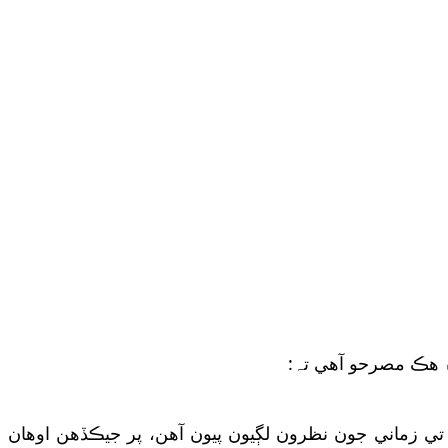
 ۾ هڪ مصرحو آهي تہ:
 تي زماني جون نظرون لڳيون پيون آهن، پر جيڪڏهن اوهان