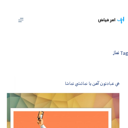
Ski
t
conten
Tag
نماز
ھي عبادتون آھن يا نمائشي تماشا