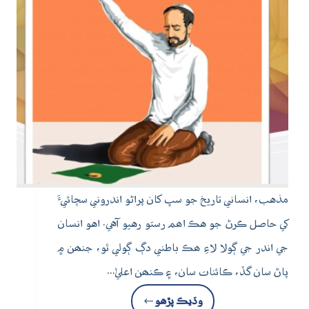
مذهب، انساني تاريخ جو سڀ کان پراڻو اندروني سچائيءَ
کي حاصل ڪرڻ جو هڪ اھم رستو رهيو آهي. اهو انسان
جي اندر جي ڳولا لاءِ ھڪ باطني دڳ ڳولي ٿو، جنھن ۾
پاڻ سان گڏ، ڪائنات سان، ۽ ڪنھن اعليٰ…
وڌيڪ پڙهو