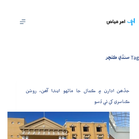
Ski
t
conten
Tag
سنڌي ڪلچر
جڏھن ادارن ۾ ڪمال جا ماڻهو ايندا آھن، روشن
ڪناسري کي ئي ڏسو