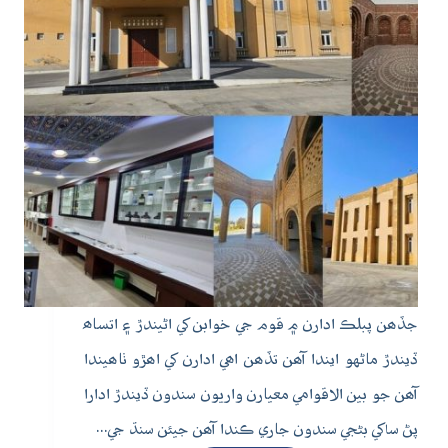
جڏھن پبلڪ ادارن ۾ قوم جي خوابن کي اڻيندڙ ۽ اتساھ
ڏيندڙ ماڻهو ايندا آھن تڏھن اھي ادارن کي اھڙو ٺاھيندا
آھن جو بين الاقوامي معيارن واريون سندون ڏيندڙ ادارا
پڻ ساکي بڻجي سندون جاري ڪندا آھن جيئن سنڌ جي…