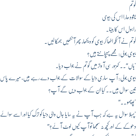
گوتم
یشودھارا اس کی بیوی
راہول اس کا بیٹا۔
گوتم نے آنکھ اٹھا کر بیوی کو دیکھا، پھر آنکھیں جھکا لیں۔
بیوی بولی: مجھے پہچانتے ہیں؟
"ہاں”۔۔ کمزور سی آواز میں گوتم نے جواب دیا۔
بیوی بولی: آپ ساری دنیا کے سوالات کے جواب دے رہے ہیں، میرے پاس
تین سوال ہیں۔۔ کیا ان کے جواب دیں گے آپ؟
"پوچھو۔۔”
"پہلا سوال یہ ہے کہ جب آپ نے یہ مایا جال والی دنیا کو ترک کیا اور اسے سوائے
دھوکے کے اور کچھ نہ سمجھا تو آپ کیوں لوٹ آئے؟”