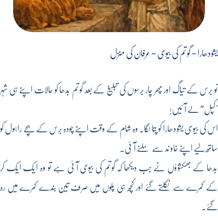
یشودھارا – گوتم کی بیوی – عرفان کی منزل
نو برس کے تیاگ اور پھر چار برسوں کی تبلیغ کے بعد گوتم بدھا کو حالات اپنے ہی شہر
"کپل” لے آئیں!
اس کی بیوی یشودھارا کو پتا لگا۔ وہ شام کے وقت اپنے چودہ برس کے بچے راہول کو
ساتھ لیے اپنے خاوند سے ملنے آئی۔
بدھا کے بھکشوؤں نے جب دیکھا کہ گوتم کی بیوی آئی ہے تو وہ ایک ایک کر
کے کمرے سے نکلتے گئے اور کچھ ہی پلوں میں صرف تین بندے کمرے میں رہ
گئے۔