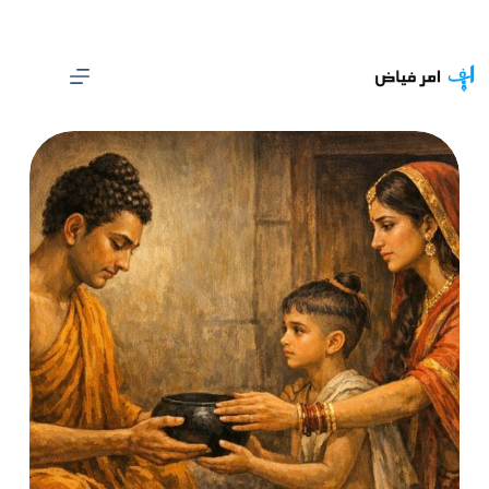
Ski
t
conten