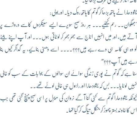
کاسہ اتار کر بیٹے کی طرف بڑھا لیا۔
یشودھارا نے ہاتھ بڑھا کر گوتم کا ہاتھ روک دیا۔ اور بولی:
"بھگوان۔۔ رحم کیجئیے۔۔۔ ہر روز صبح سویرے ایسے سینکڑوں کاسے دروازے پر
آتے ہیں، اور میں انہیں اناج سے بھر بھر کر لوٹاتی ہوں۔۔۔ اور آپ اپنے بیٹے
کو وہ ہی کاسہ ہی دے رہے ہیں؟؟؟۔۔۔۔ اسے دھنی بنائیے، یہ گداگر کیوں بنا
رہے ہیں آپ؟؟؟”
سنا ہے کہ گوتم نے پوری زندگی سوائے ان سوالوں کے جوابات کے سب کو خالی
نہیں لوٹایا۔۔۔ بس کہ یشودھارا اور راہول ہی خالی لوٹے تھے۔۔
کیونکہ یشودھارا گوتم سے کئی گنا آگے نروان کی منزل پر اسی صبح پہنچ گئی تھی جب
اس کا خاوند بستر چھوڑ کر جنگل تیاگ کر گیا تھا۔