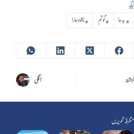
ٹیگز
#
بدھا
#
گوتم
#
یشودھارا
گزشتہ
اگلی
متفرقہ تحریریں