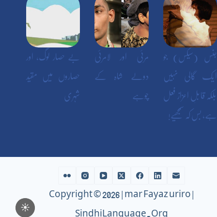
جنس (سیکس) جو
مرئی اور لامرئی
بے حصار لوگ، اور
ایک گالی نہیں
دولے شاہ کے
حصاروں میں مقید
بلکہ قابلِ اعزاز فعل
چوہے
شہری
ہے، بس کہ سمجھیے!
Copyright © 2026 | Amar Fayaz Buriro |
☀️
SindhiLanguage.Org