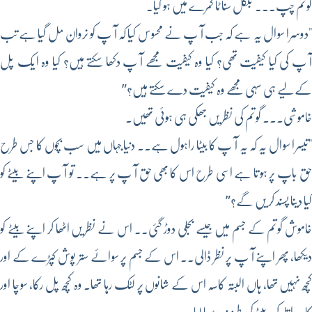
گوتم چپ۔۔۔ بلکل سناٹا کمرے میں ہو گیا۔
"دوسرا سوال یہ ہے کہ جب آپ نے محسوس کیا کہ آپ کو نروان مل گیا ہے تب
آپ کی کیا کیفیت تھی؟ کیا وہ کیفیت مجھے آپ دکھا سکتے ہیں؟ کیا وہ ایک پل
کے لیے ہی سہی مجھے وہ کیفیت دے سکتے ہیں؟”
خاموشی۔۔۔ گوتم کی نظریں جھکی ہی ہوئی تھیں۔
"تیسرا سوال یہ کہ یہ آپ کا بیٹا راہول ہے۔۔ دنیا جہاں میں سب بچوں کا جس طرح
حق باپ پر ہوتا ہے اسی طرح اس کا بھی حق آپ پر ہے۔۔ تو آپ اپنے بیٹے کو
کیا دینا پسند کریں گے؟”
خاموش گوتم کے جسم میں جیسے بجلی دوڑ گئی۔۔ اس نے نظریں اٹھا کر اپنے بیٹے کو
دیکھا، پھر اپنے آپ پر نظر ڈالی۔۔ اس کے جسم پر سوائے ستر پوش کپڑے کے اور
کچھ نہیں تھا، ہاں البتہ کاسہ اس کے شانوں پر لٹک رہا تھا۔ وہ کچھ پل رکا، سوچا اور